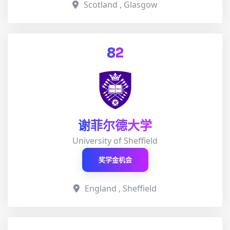
Scotland , Glasgow
82
谢菲尔德大学
University of Sheffield
奖学金机会
England , Sheffield