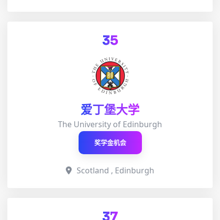
35
爱丁堡大学
The University of Edinburgh
奖学金机会
Scotland , Edinburgh
37