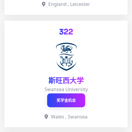
England , Leicester
322
斯旺西大学
Swansea University
奖学金机会
Wales , Swansea