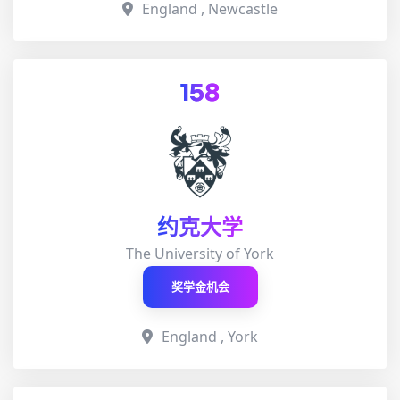
England , Newcastle
158
约克大学
The University of York
奖学金机会
England , York