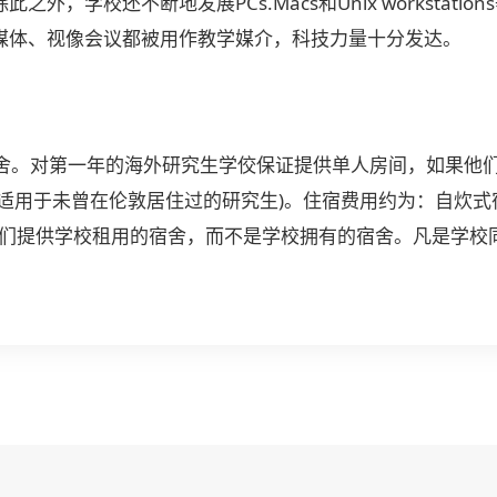
外，学校还不断地发展PCs.Macs和Unix workstat
媒体、视像会议都被用作教学媒介，科技力量十分发达。
舍。对第一年的海外研究生学佼保证提供单人房间，如果他们完全同意
适用于未曾在伦敦居住过的研究生)。住宿费用约为：自炊式宿
给他们提供学校租用的宿舍，而不是学校拥有的宿舍。凡是学校