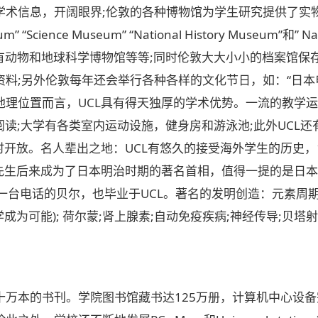
学术信息，开阔眼界;伦敦的各种博物馆为学生研究提供了实
ience Museum” “National History Museum”和” National
古)” 此外还有动物和地球科学博物馆等等;同时伦敦大大小小的档
;另外伦敦每年还会举行各种各样的文化节日，如：“日本电影节
理位置而言，UCL具有得天独厚的学术优势。一流的教学运动
读;大学有各类室内运动设施，健身房和游泳池;此外UCL还有自己
生24小时开放。名人辈出之地：UCL有悠久的接受海外学生的历史
Ito先生后来成为了日本明治时期的著名首相，值得一提的是日本现任首相
第一台电话的贝尔，也毕业于UCL。著名的发明创造：元素周
学成为可能); 荷尔蒙;肾上腺素;自动免疫疾病;神经传导;贝
十万本的书刊。学院图书馆藏书达125万册，计算机中心设