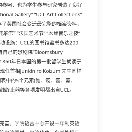
物参照，也为学生参与研究创造了良好
 Gallery” “UCL Art Collections”
案馆保存了英国社会变迁最完整的档案资料，
” “法国艺术节” “木琴音乐之夜”
设施：UCL的图书馆藏书多达200
的歌剧院“Bloomsbury
，1860年日本国的第一批留学生就读于
Junidniro Koizumi先生同样
期表中的5个元素(氦、氖、氩、氪、
塔射线终止器等各项发明都出自UCL。
备完善。学院语言中心开设一年制英语