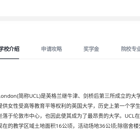
学校介绍
申请攻略
奖学金
院校专
ollege London(简称UCL)是英格兰继牛津、剑桥后第三所
提供女性受高等教育平等权利的英国大学，历史上第一个学
坐落于伦敦市中心，也因此使其成为了最昂贵的大学。UCL
在的教学区域土地面积16公顷，活动场地36公顷;除宿舍楼