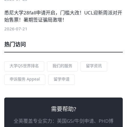
悉尼大学28fall申请开启，门槛大改！UCL迎新周派对开
始售票！暑期签证骗局激增！
2026-07-21
热门访问
大学QS世界排名
我们的服务
留学资讯
申诉服务 Appeal
留学申请
需要帮助?
全英覆盖专业实力：英国G5/牛剑申请、PHD博