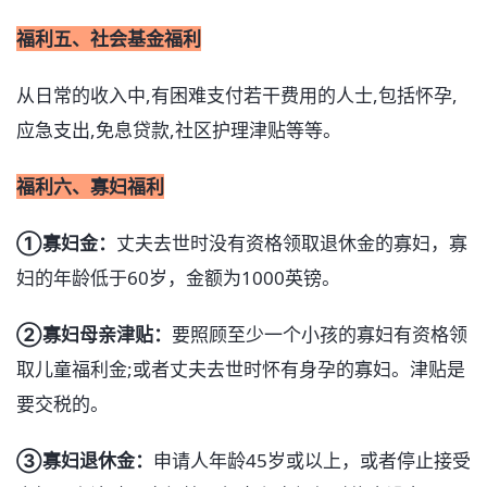
福利五、社会基金福利
从日常的收入中,有困难支付若干费用的人士,包括怀孕,
应急支出,免息贷款,社区护理津贴等等。
福利六、寡妇福利
➀寡妇金：
丈夫去世时没有资格领取退休金的寡妇，寡
妇的年龄低于60岁，金额为1000英镑。
➁寡妇母亲津贴：
要照顾至少一个小孩的寡妇有资格领
取儿童福利金;或者丈夫去世时怀有身孕的寡妇。津贴是
要交税的。
➂寡妇退休金：
申请人年龄45岁或以上，或者停止接受