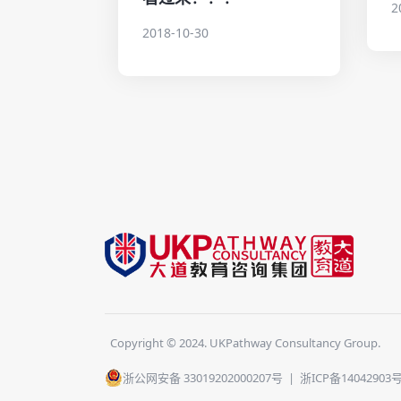
2
2018-10-30
Copyright © 2024. UKPathway Consultancy Group.
浙公网安备 33019202000207号
|
浙ICP备14042903号