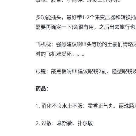
多功能插头，最好带1-2个集变压器和转换
需要再确定一下)会很有用，之后出去旅行也
飞机枕：强烈建议啊!!!头等舱的土豪们请
时的飞机难受死。。。
眼镜：敲黑板呐!!!!建议眼镜2副、隐型眼
药品：
1. 消化不良水土不服：霍香正气丸、丽珠
2. 过敏：息斯敏、扑尔敏