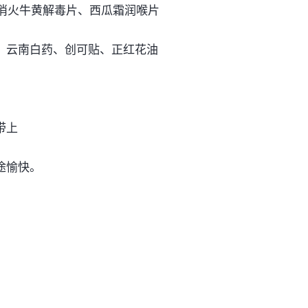
、消火牛黄解毒片、西瓜霜润喉片
伤、云南白药、创可贴、正红花油
带上
途愉快。