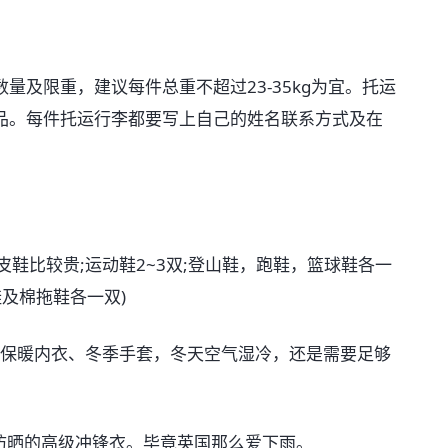
量及限重，建议每件总重不超过23-35kg为宜。托运
品。每件托运行李都要写上自己的姓名联系方式及在
皮鞋比较贵;运动鞋2~3双;登山鞋，跑鞋，篮球鞋各一
及棉拖鞋各一双)
衣、保暖内衣、冬季手套，冬天空气湿冷，还是需要足够
防晒的高级冲锋衣。毕竟英国那么爱下雨。