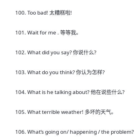
100. Too bad! 太糟糕啦!
101. Wait for me . 等等我。
102. What did you say? 你说什么?
103. What do you think? 你认为怎样?
104. What is he talking about? 他在说些什么?
105. What terrible weather! 多坏的天气。
106. What’s going on/ happening / the problem?