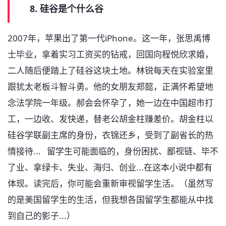
8. 硅谷是个什么谷
2007年，苹果出了第一代iPhone。这一年，张思禹博
士毕业，拿着实习工资买的钻戒，回国向程悦欣求婚，
二人随后便踏上了硅谷这块土地。林锐每天在实验室里
跟犹太老板斗智斗勇。他的女朋友郑懿，正满怀希望地
念法学院一年级。郝会会怀孕了，她一边在中国超市打
工，一边收、发快递，替老公胡金柱赚差价。胡金柱以
硅谷学联副主席的身份，衣锦还乡，受到了副省长的热
情接待... 留学生可能面临的，身份困扰、鄙视链、毕不
了业、拿绿卡、失业、海归、创业...在这本小说中都有
体现。读完后，你可能会重新审视留学生活。（虽然写
的是美国留学生的生活，但我想各国留学生都能从中找
到自己的影子...）