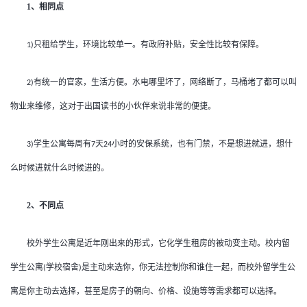
1
、相同点
只租给学生，环境比较单一。有政府补贴，安全性比较有保障。
1)
有统一的官家，生活方便。水电哪里坏了，网络断了，马桶堵了都可以叫
2)
物业来维修，这对于出国读书的小伙伴来说非常的便捷。
学生公寓每周有
天
小时的安保系统，也有门禁，不是想进就进，想什
3)
7
24
么时候进就什么时候进的。
2
、不同点
校外学生公寓是近年刚出来的形式，它化学生租房的被动变主动。校内留
学生公寓
学校宿舍
是主动来选你，你无法控制你和谁住一起，而校外留学生公
(
)
寓是你主动去选择，甚至是房子的朝向、价格、设施等等需求都可以选择。