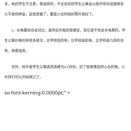
多，有的学生不注意，等退房时，不太友好的学生公寓会以损坏房间设施等名
义不退你押金，这就悲催了，要是入住时拍好照片就好了。
、价格要综合去对比，虽然在外租房很便宜，但它是不包含水电费的，学
5
生公寓价格也有很多层次，比学校低的有，比学校高的有，比学校高几倍的也
有，按需选房。
另外，校外留学生公寓选房高峰为
月份，迟了就很难选到心仪的咯，小
4-5
伙伴们可以开始预订了。
so-font-kerning:0.0000pt;" >