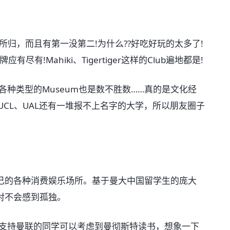
所归，而且有第一没第二!为什么??好吃好玩的太多了!
牌应有尽有!Mahiki、Tigertiger这样的Club遍地都是!
种类型的Museum也是数不胜数……真的是文化经
、UCL、UAL还有一堆报不上名字的大学，所以朋友圈子
的各种消费娱乐场所。基于曼大中国留学生的庞大
对不会感到孤独。
支持曼联的同学可以考虑到曼彻斯特读书，想象一下