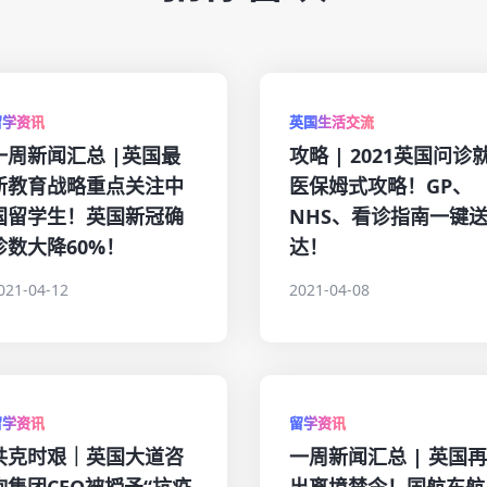
留学资讯
英国生活交流
一周新闻汇总 |英国最
攻略 | 2021英国问诊
新教育战略重点关注中
医保姆式攻略！GP、
国留学生！英国新冠确
NHS、看诊指南一键
诊数大降60%！
达！
021-04-12
2021-04-08
留学资讯
留学资讯
共克时艰｜英国大道咨
一周新闻汇总 | 英国
询集团CEO被授予“抗疫
出离境禁令！国航东航