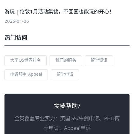
游玩 | 伦敦1月活动集锦，不回国也能玩的开心！
2025-01-06
热门访问
大学QS世界排名
我们的服务
留学资讯
申诉服务 Appeal
留学申请
需要帮助?
全英覆盖专业实力：英国G5/牛剑申请、PHD博
士申请、Appeal申诉