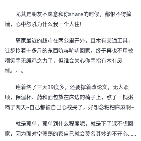
尤其是朋友不愿意和你share的时候，都恨不得撞
墙，心中怒吼为什么我一个人住!
离家最近的超市在两公里开外，且木有交通工具，
徒步拎着十多斤的东西吭哧吭哧回家，终于再也不用被
嘲笑手无缚鸡之力了，但谁会关心你手指有木有废
掉。。。
连着烧了三天39度多，还要撑着改论文，无人照
顾，保温杯、药和面包放在床边的椅子上，熬了一锅粥
喝了两天~自己都被自己心酸哭了，好想念粑粑麻麻啊~
就是孤单，孤单到什么程度呢，就是下了课不想回
家，因为面对空荡荡的家自己就会莫名其妙的不开心……