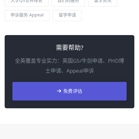
大学QS世界排名
我们的服务
留学资讯
申诉服务 Appeal
留学申请
需要帮助?
全英覆盖专业实力：英国G5/牛剑申请、PHD博
士申请、Appeal申诉
免费评估