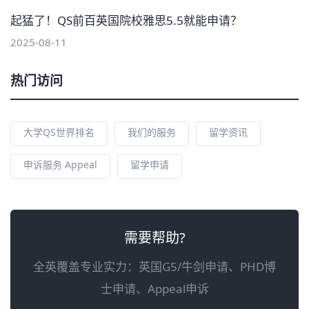
起猛了！QS前百英国院校雅思5.5就能申请？
2025-08-11
热门访问
大学QS世界排名
我们的服务
留学资讯
申诉服务 Appeal
留学申请
需要帮助?
全英覆盖专业实力：英国G5/牛剑申请、PHD博
士申请、Appeal申诉