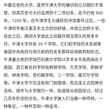
中最古老的大学。虽然牛津大学的确切创立日期仍不清
楚，但其历史可大约追溯到十二世纪末，迄今约有 900
年。1209 年，在牛津学生与镇民的冲突事件过后，一些
牛津的学者迁离至东北方的剑桥镇，并成立剑桥大学。
自此之后，两间大学彼此之间展开相当悠久的竞争岁
月。牛津大学共有 39 个学院，它们和学校的关系就象
美国中央政府与地方政府的关系那样采用联邦制形式。
牛津最古老的学院巴利奥尔学院以学术水平高而闻名于
英国。其它着名的学院有默顿学院、万灵学院、耶稣学
院、林肯学院、圣约翰学院、三一学院、基贝尔学院
等。牛津大学不仅没有校门和围墙，而且连正式招牌也
没有，城市与大学融为一体，街道就从校园穿过。经过
几百年积淀的文化，牛津大学被人们当做一种传统，一
种象征，一种怀恋和一种追寻。