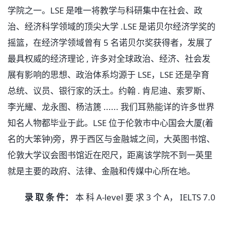
学院之一。LSE 是唯一将教学与科研集中在社会、政
治、经济科学领域的顶尖大学 .LSE 是诺贝尔经济学奖的
摇篮，在经济学领域曾有 5 名诺贝尔奖获得者，发展了
最具权威的经济理论 , 许多对全球政治、经济、社会发
展有影响的思想、政治体系均源于 LSE，LSE 还是孕育
总统、议员、银行家的沃土。约翰 . 肯尼迪、索罗斯、
李光耀、龙永图、杨洁篪 ...... 我们耳熟能详的许多世界
知名人物都毕业于此。LSE 位于伦敦市中心国会大厦(着
名的大笨钟)旁，界于西区与金融城之间，大英图书馆、
伦敦大学议会图书馆近在咫尺，距离该学院不到一英里
就是主要的政府、法律、金融和传媒中心所在地。
录 取 条 件：
本 科 A-level 要 求 3 个 A， IELTS 7.0