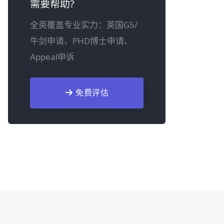
需要帮助?
全英覆盖专业实力：英国G5/
牛剑申请、PHD博士申请、
Appeal申诉
免费评估