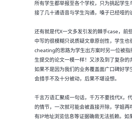
所有学生都举报至各个学校，只为挑起学生
接了几十通语音与学生沟通，嗓子已经哑的
还有就是代X一文多发引发的棘手case，
中写的很模糊只说质疑文章原创性，学生也很诚
cheating的思路为学生出方案时另一位
生提交的论文一模一样！又涉及到了复杂的共
如果不是因为我们的业务覆盖面广口碑好学
会措手不及十分被动，后果不堪设想。
千言万语汇聚成一句话，千万不要找代X，代X引发的
的情节，一次就可能会被直接开除，学姐再啰
有IP地址浏览信息等证据确凿无法抵赖。如