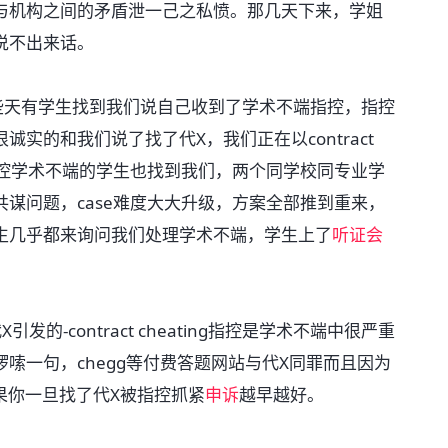
与机构之间的矛盾泄一己之私愤。那几天下来，学姐
说不出来话。
前些天有学生找到我们说自己收到了学术不端指控，指控
实的和我们说了找了代X，我们正在以contract
被指控学术不端的学生也找到我们，两个同学校同专业学
谋问题，case难度大大升级，方案全部推到重来，
生几乎都来询问我们处理学术不端，学生上了
听证会
-contract cheating指控是学术不端中很严重
嗦一句，chegg等付费答题网站与代X同罪而且因为
果你一旦找了代X被指控抓紧
申诉
越早越好。