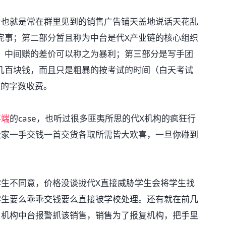
台也就是常在群里见到的销售广告铺天盖地说话天花乱
完事；第二部分暂且称为中台是代X产业链的核心组织
，中间赚的差价可以称之为暴利；第三部分是写手团
几百块钱，而且只是粗暴的按考试的时间（白天考试
文的字数收费。
不端
的case，也听过很多匪夷所思的代X机构的疯狂行
大家一手交钱一首交货各取所需皆大欢喜，一旦你碰到
学生不同意，价格没谈拢代X直接威胁学生会将学生找
学生要么乖乖交钱要么直接被学校处理。还有就在前几
，机构中台报警抓该销售，销售为了报复机构，把手里