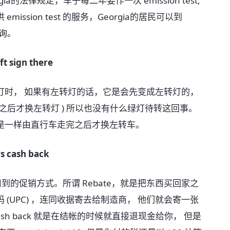
法律规定，车子每二年要作一次 emission test,
ssion test 的服务，Georgia的居民可以到
站查询。
eft sign there
时， 如果有左转灯的话，它是会先变成左转灯的，
之后才换左转灯 ) 所以也没有什么绿灯待转这回事。
是一样由直行车走完之后才换左转车。
rs cash back
很常用到的促销方式。所谓 Rebate，就是把东西买回家之
(UPC) ，连同收据寄去给制造商， 他们就会寄一张
ash back 就是在结帐的时候就直接退现金给你， 但是