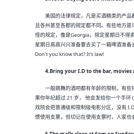
美国的法律规定，凡是买酒精类的产品都是要看 p
且各州甚至各郡的规定都不同。有些地方是可以
怪的规定，像是Georgia，规定星期日不得
星期日高高兴兴准备要去买了一箱啤酒准备去开
Don't you know that? It's law!
4.Bring your I.D to the bar, movie
一般跳舞的酒吧都有年龄的限制，有些规定是 
果你年纪超过 21 岁， 他会发给你一个手环 (
戏院会把普通级和限制级电影分区，没有 I.D
惯使用支票，但切记在使用支票时，人家也会要
5.The malls close at 6pm on Sunday