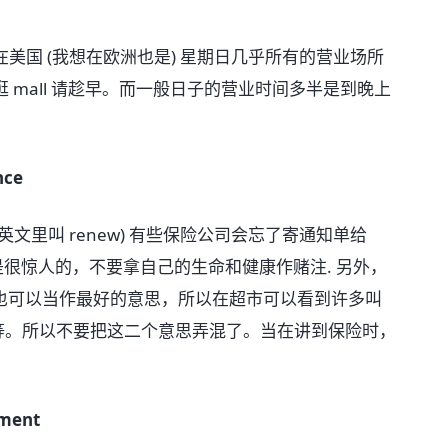
国 (我想在欧洲也是) 星期日几乎所有的营业场所
mall 请趁早。而一般日子的营业时间多半是到晚上
nce
里叫 renew) 有些保险公司会忘了寄通知单给
费是很惊人的，不要拿自己的生命和健康作赌注. 另外，
m 这个字也可以当作最好的意思，所以在超市可以看到许多叫
, pizza 等。所以不要把这二个意思弄混了。当在讲到保险时，
yment