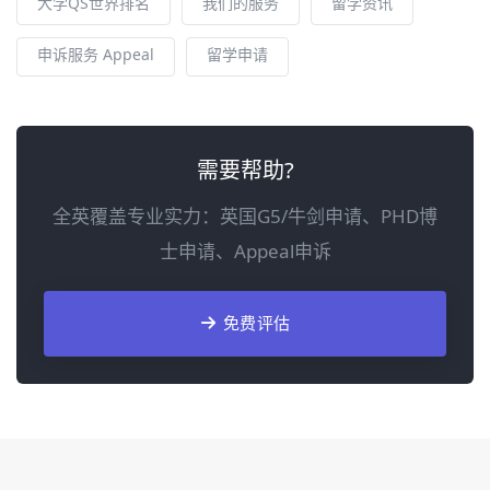
大学QS世界排名
我们的服务
留学资讯
申诉服务 Appeal
留学申请
需要帮助?
全英覆盖专业实力：英国G5/牛剑申请、PHD博
士申请、Appeal申诉
免费评估