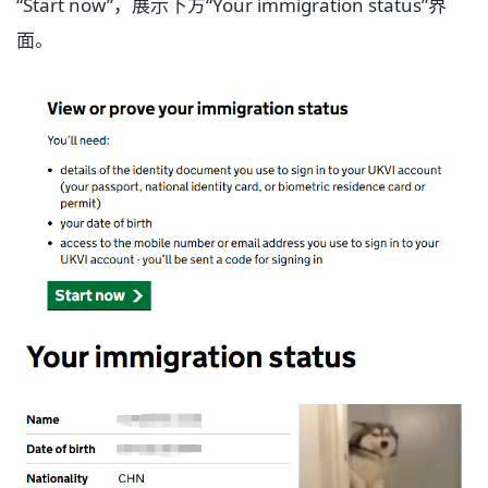
“Start now”，展示下方“Your immigration status”界
面。