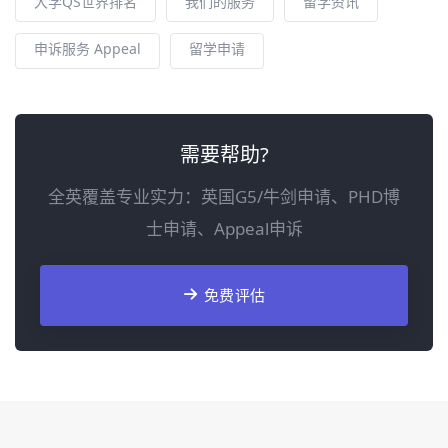
大学QS世界排名
我们的服务
留学资讯
申诉服务 Appeal
留学申请
需要帮助?
全英覆盖专业实力：英国G5/牛剑申请、PHD博
士申请、Appeal申诉
免费评估