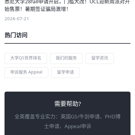
悉尼大学28fall申请开启，门槛大改！UCL迎新周派对开
始售票！暑期签证骗局激增！
2026-07-21
热门访问
大学QS世界排名
我们的服务
留学资讯
申诉服务 Appeal
留学申请
需要帮助?
全英覆盖专业实力：英国G5/牛剑申请、PHD博
士申请、Appeal申诉