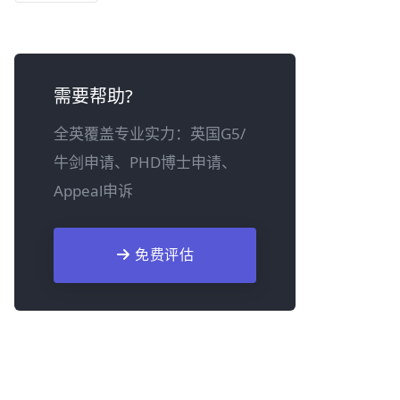
需要帮助?
全英覆盖专业实力：英国G5/
牛剑申请、PHD博士申请、
Appeal申诉
免费评估