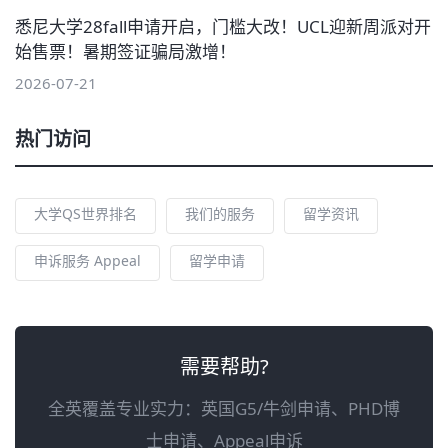
悉尼大学28fall申请开启，门槛大改！UCL迎新周派对开
始售票！暑期签证骗局激增！
2026-07-21
热门访问
大学QS世界排名
我们的服务
留学资讯
申诉服务 Appeal
留学申请
需要帮助?
全英覆盖专业实力：英国G5/牛剑申请、PHD博
士申请、Appeal申诉