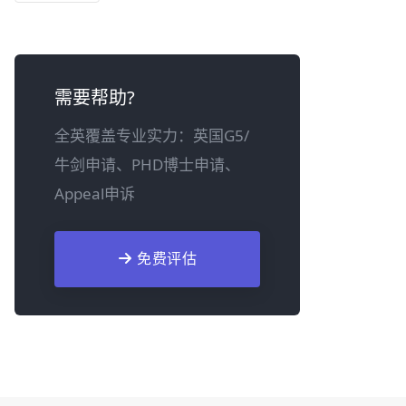
需要帮助?
全英覆盖专业实力：英国G5/
牛剑申请、PHD博士申请、
Appeal申诉
免费评估