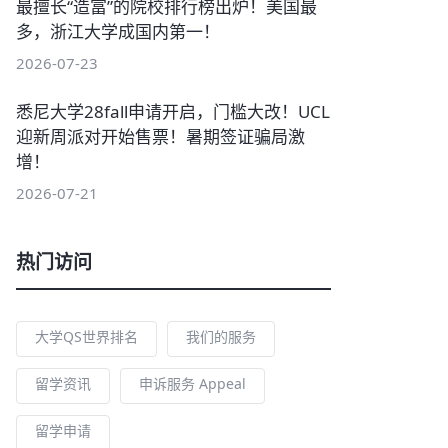
最擅长“造富”的院校排行榜出炉！美国最
多，浙江大学成国内第一！
2026-07-23
悉尼大学28fall申请开启，门槛大改！UCL
迎新周派对开始售票！暑期签证骗局激
增！
2026-07-21
热门访问
大学QS世界排名
我们的服务
留学资讯
申诉服务 Appeal
留学申请