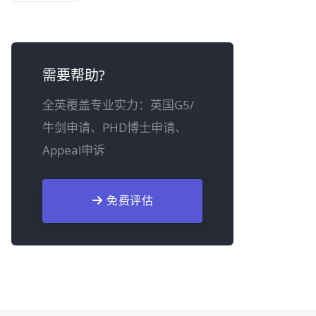
需要帮助?
全英覆盖专业实力：英国G5/
牛剑申请、PHD博士申请、
Appeal申诉
免费评估