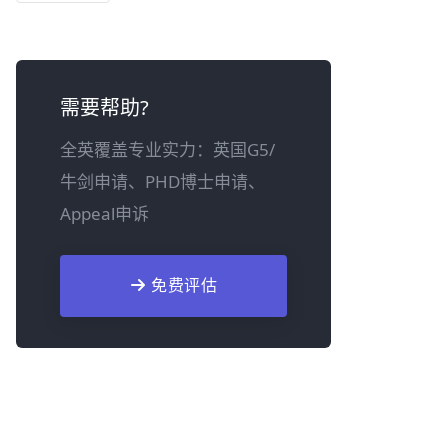
需要帮助?
全英覆盖专业实力：英国G5/
牛剑申请、PHD博士申请、
Appeal申诉
免费评估