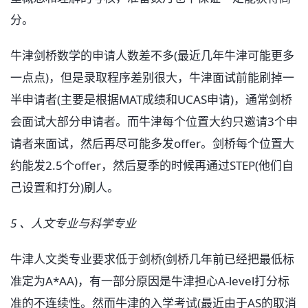
分。
牛津剑桥数学的申请人数差不多(最近几年牛津可能更多
一点点)，但是录取程序差别很大，牛津面试前能刷掉一
半申请者(主要是根据MAT成绩和UCAS申请)，通常剑桥
会面试大部分申请者。而牛津每个位置大约只邀请3个申
请者来面试，然后再尽可能多发offer。剑桥每个位置大
约能发2.5个offer，然后夏季的时候再通过STEP(他们自
己设置和打分)刷人。
5 、人文专业与科学专业
牛津人文类专业要求低于剑桥(剑桥几年前已经把最低标
准定为A*AA)，有一部分原因是牛津担心A-level打分标
准的不连续性。然而牛津的入学考试(最近由于AS的取消