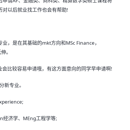
申请AF、金融类、商科类、精算数学类硕士课程将
历对以后就业找工作也会有帮助!
在其基础的mkt方向和MSc Finance，
个延伸。
业会比较容易申请哦，有这方面意向的同学早申请啊!
分新专业。
rience;
经济学、MEng工程学等;