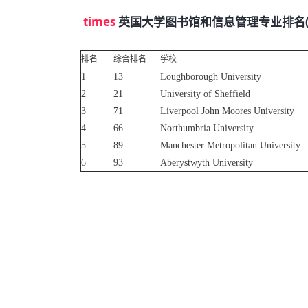
times
英国大学图书馆和信息管理专业排名(Librari
排名
综合排名
学校
1
13
Loughborough University
2
21
University of Sheffield
3
71
Liverpool John Moores University
4
66
Northumbria University
5
89
Manchester Metropolitan University
6
93
Aberystwyth University