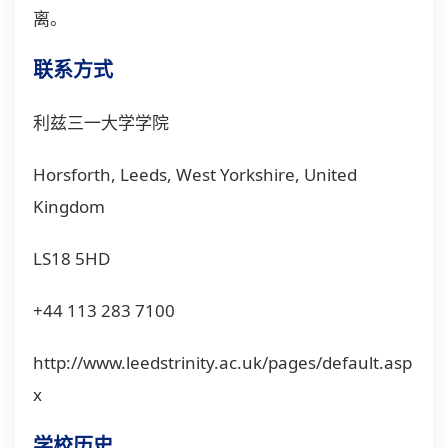
离。
联系方式
利兹三一大学学院
Horsforth, Leeds, West Yorkshire, United
Kingdom
LS18 5HD
+44 113 283 7100
http://www.leedstrinity.ac.uk/pages/default.asp
x
学校历史