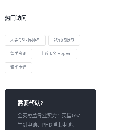
热门访问
大学QS世界排名
我们的服务
留学资讯
申诉服务 Appeal
留学申请
需要帮助?
全英覆盖专业实力：英国G5/
牛剑申请、PHD博士申请、