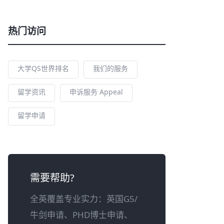
热门访问
大学QS世界排名
我们的服务
留学资讯
申诉服务 Appeal
留学申请
需要帮助?
全英覆盖专业实力：英国G5/
牛剑申请、PHD博士申请、