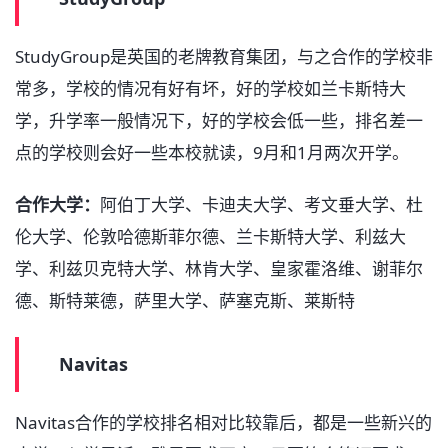
StudyGroup是英国的老牌教育集团，与之合作的学校非
常多，学校的情况有好有坏，好的学校如兰卡斯特大
学，升学率一般情况下，好的学校会低一些，排名差一
点的学校则会好一些本校就读，9月和1月两次开学。
合作大学：
阿伯丁大学、卡迪夫大学、考文垂大学、杜
伦大学、伦敦哈德斯菲尔德、兰卡斯特大学、利兹大
学、利兹贝克特大学、林肯大学、皇家霍洛维、谢菲尔
德、斯特莱德，萨里大学、萨塞克斯、莱斯特
Navitas
Navitas合作的学校排名相对比较靠后，都是一些新兴的