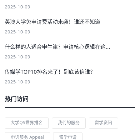
2025-10-09
英澳大学免申请费活动来袭！谁还不知道
2025-10-09
什么样的人适合申牛津？申请核心逻辑在这...
2025-10-09
传媒学TOP10排名来了！到底该信谁？
2025-10-09
热门访问
大学QS世界排名
我们的服务
留学资讯
申诉服务 Appeal
留学申请