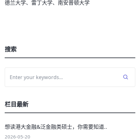
德兰大学、雷丁大学、南安普顿大学
搜索
栏目最新
想读港大金融&泛金融类硕士，你需要知道..
2026-05-20