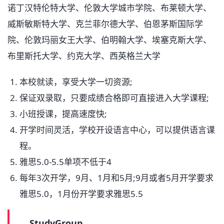
诺丁汉特伦特大学、伦敦大学城市学院、布莱顿大学、
威斯敏斯特大学、克兰菲尔德大学、伯恩茅斯国际学
院、伦敦玛丽女王大学、伯明翰大学、埃塞克斯大学、
布里斯托大学、约克大学、西英格兰大学
本校就读，享受大学一切资源;
保证双录取，只要成绩合格即可直接进入大学课程;
小班授课，提高速度快;
开学时间灵活，学校开设语言中心，可以提供语言课
程。
雅思5.0-5.5单项不低于4
每年3次开学，9月、1月和5月;9月或者5月开学要求
雅思5.0，1月份开学要求雅思5.5
StudyGroup