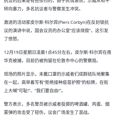
抗议的后果是有些惨烈的，由于民情激愤，示威从和平
转向暴力，多名抗议者与警察发生冲突。
激进的活动家皮尔斯·科尔宾(Piers Corbyn)在反封锁抗
议的演讲中说，国会议员的办公室“应该烧毁”，这引发
了愤怒。
12月19日星期日凌晨1点45分左右，皮尔斯·科尔宾在南
华克被捕，目前仍被拘留在伦敦市中心的警察局。
现场的照片显示，未戴口罩的示威者们成群结队地聚集
在一起，高举着写有“拒绝接种疫苗护照”的标牌，在街
上大喊“可耻!”、“我们要自由!”。
警方表示，多名警员被示威者投掷的啤酒罐、鸡蛋、烟
雾弹的攻击受了轻伤，议会广场发生了混战。