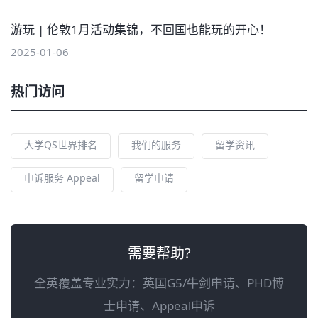
游玩 | 伦敦1月活动集锦，不回国也能玩的开心！
2025-01-06
热门访问
大学QS世界排名
我们的服务
留学资讯
申诉服务 Appeal
留学申请
需要帮助?
全英覆盖专业实力：英国G5/牛剑申请、PHD博
士申请、Appeal申诉