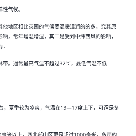
洋性气候。
他地区相比英国的气候要温暖湿润的的多，究其原
影响，常年增温增湿，其二是受到中纬西风的影响，
雨。
带。通常最高气温不超过32℃，最低气温不低
，夏季较为凉爽，气温在13—17度上下，可谓是冬
毫米以上，西北部山区更是超过1000毫米，多雨的