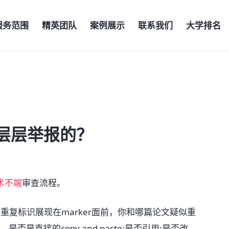
服务范围
精英团队
案例展示
联系我们
大学排名
层层举报的？
术不端
审查流程。
统的重复标识展现在marker面前，你和哪篇论文疑似重
否是直接的copy and paste;是否引用;是否改