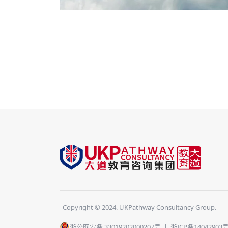
Copyright © 2024. UKPathway Consultancy Group.
浙公网安备 33019202000207号
|
浙ICP备14042903号