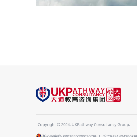
Copyright © 2024. UKPathway Consultancy Group.
浙公网安备 33019202000207号
|
浙ICP备14042903号